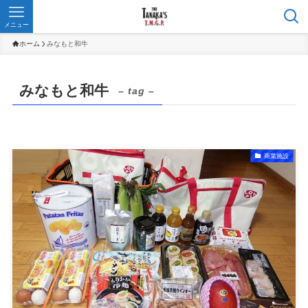
メニュー
ホーム
みなもと和牛
みなもと和牛
– tag –
商業施設