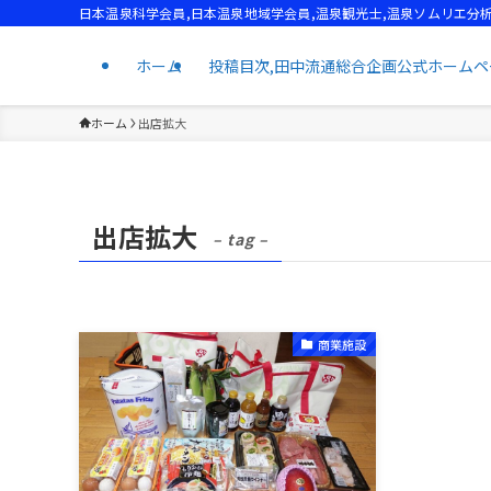
日本温泉科学会員,日本温泉地域学会員,温泉観光士,温泉ソムリエ分析
ホーム
投稿目次,田中流通総合企画公式ホームページ,T
ホーム
出店拡大
出店拡大
– tag –
商業施設