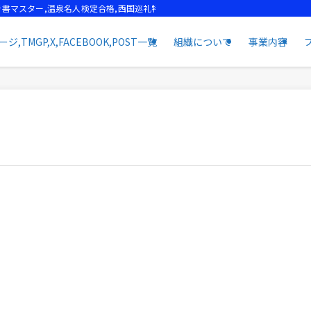
書マスター,温泉名人検定合格,西国巡礼特任先達, | 田中流通総合企画
MGP,X,FACEBOOK,POST一覧
組織について
事業内容