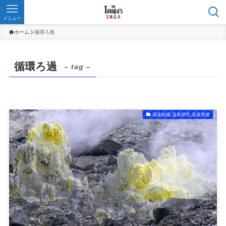
メニュー
ホーム
循環ろ過
循環ろ過
– tag –
温泉組織,温泉研究,温泉資格