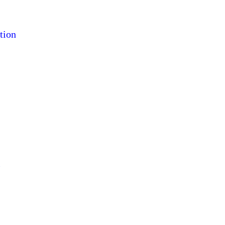
tion
l