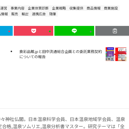
ト運営
事業内容
企業体質診断
企業戦略
収集提供
商品情報
商業施設
品情報
販売
輸出
連携広告
随筆
食彩品館.jpと田中流通総合企画との委託業務契約
についての報告
時々神社仏閣。日本温泉科学会員、日本温泉地域学会員、温泉
定合格,温泉ソムリエ,温泉分析書マスター。研究テーマは「全