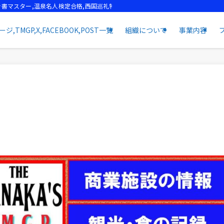
書マスター,温泉名人検定合格,西国巡礼特任先達, | 田中流通総合企画
MGP,X,FACEBOOK,POST一覧
組織について
事業内容